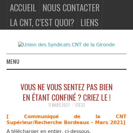
ACCUEIL
NOUS CONTACTER
LA CNT, C’EST QUOI?
LIENS
MENU
ACCUEIL
VOUS NE VOUS SENTEZ PAS BIEN
NOUS
EN ÉTANT CONFINÉ ? CRIEZ LE !
CONTACTER
11 MARS 2021
STE33
[ Communiqué de la CNT
LA CNT, C’EST
Supérieur/Recherche Bordeaux – Mars 2021]
A télécharger en entier, ci-dessous.