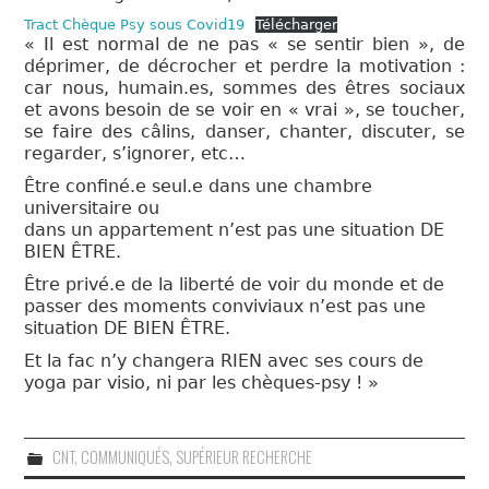
QUOI?
Tract Chèque Psy sous Covid19
Télécharger
« Il est normal de ne pas « se sentir bien », de
LIENS
déprimer, de décrocher et perdre la motivation :
car nous, humain.es, sommes des êtres sociaux
et avons besoin de se voir en « vrai », se toucher,
se faire des câlins, danser, chanter, discuter, se
regarder, s’ignorer, etc…
Être confiné.e seul.e dans une chambre
universitaire ou
dans un appartement n’est pas une situation DE
BIEN ÊTRE.
Être privé.e de la liberté de voir du monde et de
passer des moments conviviaux n’est pas une
situation DE BIEN ÊTRE.
Et la fac n’y changera RIEN avec ses cours de
yoga par visio, ni par les chèques-psy ! »
CNT
,
COMMUNIQUÉS
,
SUPÉRIEUR RECHERCHE