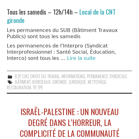
QUOI?
Tous les samedis – 12h/14h –
Local de la CNT
LIENS
gironde
Les permanences du SUB (Bâtiment Travaux
Publics) sont tous les samedis
Les permanences de l’Interpro (Syndicat
Interprofessionnel : Santé Social, Éducation,
Interco) sont tous les …
Lire la suite
BTP
,
CNT
,
DROIT DU TRAVAIL
,
INFORMATIONS
,
PERMANENCE SYNDICALE
BÂTIMENT
,
BORDEAUX
,
GIRONDE
,
JURIDIQUE
,
NETTOYAGE
,
RESTAURATION
,
TP
,
TPE
ISRAËL-PALESTINE : UN NOUVEAU
DEGRÉ DANS L’HORREUR, LA
COMPLICITÉ DE LA COMMUNAUTÉ