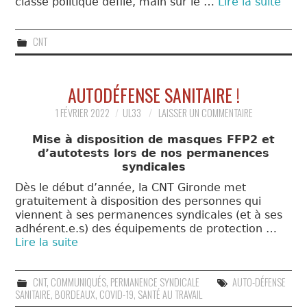
classe politique défile, main sur le …
Lire la suite
CNT
AUTODÉFENSE SANITAIRE !
1 FÉVRIER 2022
UL33
LAISSER UN COMMENTAIRE
Mise à disposition de masques FFP2 et
d’autotests lors de nos permanences
syndicales
Dès le début d’année, la CNT Gironde met
gratuitement à disposition des personnes qui
viennent à ses permanences syndicales (et à ses
adhérent.e.s) des équipements de protection …
Lire la suite
CNT
,
COMMUNIQUÉS
,
PERMANENCE SYNDICALE
AUTO-DÉFENSE
SANITAIRE
,
BORDEAUX
,
COVID-19
,
SANTÉ AU TRAVAIL