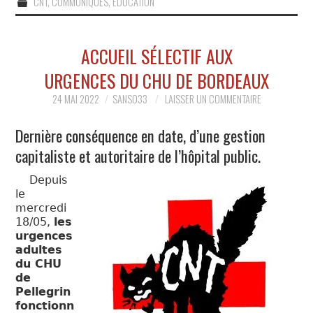
CNT
,
COMMUNIQUÉS
,
ÉDUCATION
ACCUEIL SÉLECTIF AUX
URGENCES DU CHU DE BORDEAUX
24 MAI 2022
SANSO33
LAISSER UN COMMENTAIRE
Dernière conséquence en date, d’une gestion
capitaliste et autoritaire de l’hôpital public.
Depuis
le
mercredi
18/05,
les
urgences
adultes
du CHU
de
Pellegrin
fonctionn