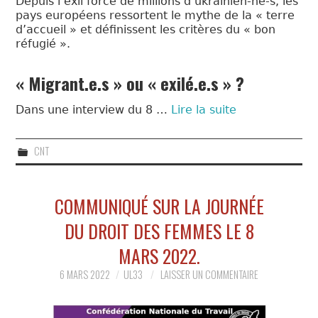
Depuis l’exil forcé de millions d’ukrainien-ne-s, les
pays européens ressortent le mythe de la « terre
d’accueil » et définissent les critères du « bon
réfugié ».
« Migrant.e.s » ou « exilé.e.s » ?
Dans une interview du 8 …
Lire la suite
CNT
COMMUNIQUÉ SUR LA JOURNÉE
DU DROIT DES FEMMES LE 8
MARS 2022.
6 MARS 2022
UL33
LAISSER UN COMMENTAIRE