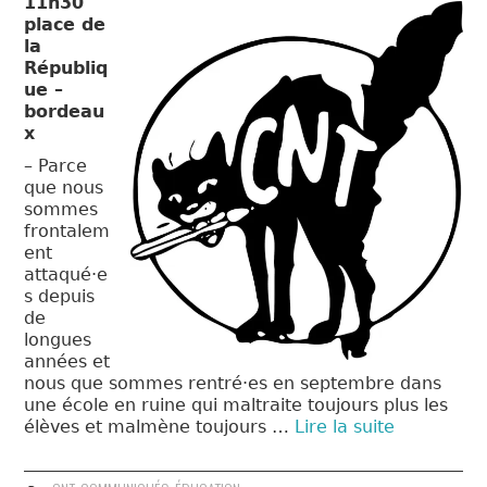
11h30
place de
la
Républiq
ue –
bordeau
x
– Parce
que nous
sommes
frontalem
ent
attaqué·e
s depuis
de
longues
années et
nous que sommes rentré·es en septembre dans
une école en ruine qui maltraite toujours plus les
élèves et malmène toujours …
Lire la suite