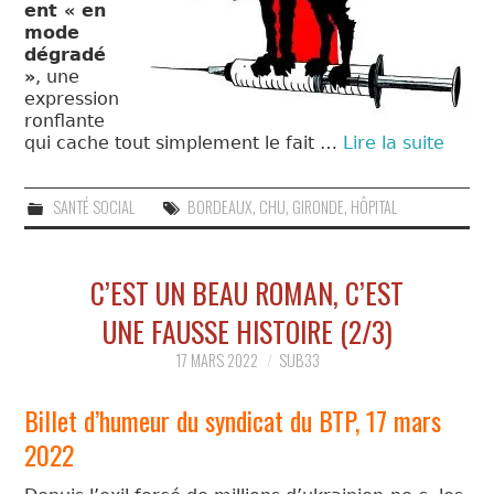
ent « en
mode
dégradé
»
, une
expression
ronflante
qui cache tout simplement le fait …
Lire la suite
SANTÉ SOCIAL
BORDEAUX
,
CHU
,
GIRONDE
,
HÔPITAL
C’EST UN BEAU ROMAN, C’EST
UNE FAUSSE HISTOIRE (2/3)
17 MARS 2022
SUB33
Billet d’humeur du syndicat du BTP, 17 mars
2022