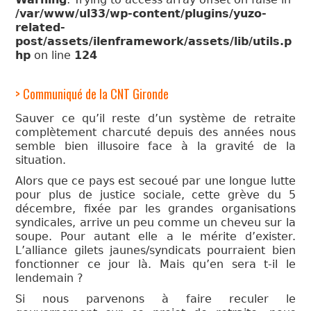
QUOI?
/var/www/ul33/wp-content/plugins/yuzo-
related-
LIENS
post/assets/ilenframework/assets/lib/utils.p
hp
on line
124
> Communiqué de la CNT Gironde
Sauver ce qu’il reste d’un système de retraite
complètement charcuté depuis des années nous
semble bien illusoire face à la gravité de la
situation.
Alors que ce pays est secoué par une longue lutte
pour plus de justice sociale, cette grève du 5
décembre, fixée par les grandes organisations
syndicales, arrive un peu comme un cheveu sur la
soupe. Pour autant elle a le mérite d’exister.
L’alliance gilets jaunes/syndicats pourraient bien
fonctionner ce jour là. Mais qu’en sera t-il le
lendemain ?
Si nous parvenons à faire reculer le