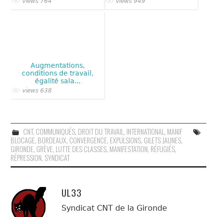
views 764
views 949
Augmentations,
conditions de travail,
égalité sala...
views 638
CNT
,
COMMUNIQUÉS
,
DROIT DU TRAVAIL
,
INTERNATIONAL
,
MANIF
BLOCAGE
,
BORDEAUX
,
CONVERGENCE
,
EXPULSIONS
,
GILETS JAUNES
,
GIRONDE
,
GRÈVE
,
LUTTE DES CLASSES
,
MANIFESTATION
,
RÉFUGIÉS
,
RÉPRESSION
,
SYNDICAT
UL33
Syndicat CNT de la Gironde