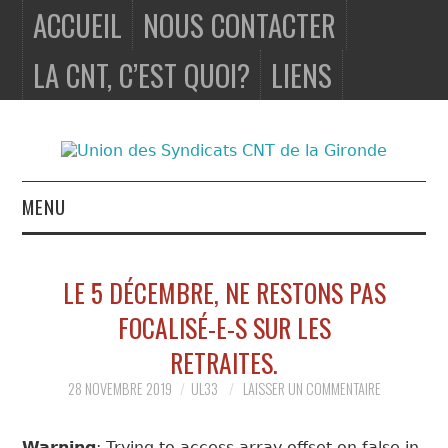
ACCUEIL
NOUS CONTACTER
LA CNT, C’EST QUOI?
LIENS
MENU
ACCUEIL
LE 5 DÉCEMBRE, NE RESTONS PAS
NOUS
FOCALISÉ-E-S SUR LES
CONTACTER
RETRAITES.
28 NOVEMBRE 2019
UL33
LAISSER UN COMMENTAIRE
LA CNT, C’EST
Warning
: Trying to access array offset on false in